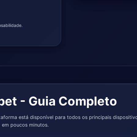
sabilidade.
bet - Guia Completo
taforma está disponível para todos os principais dispositi
vo em poucos minutos.