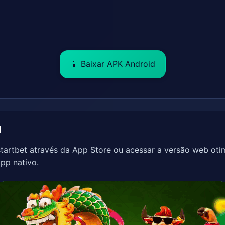
📱 Baixar APK Android
d
startbet através da App Store ou acessar a versão web oti
app nativo.