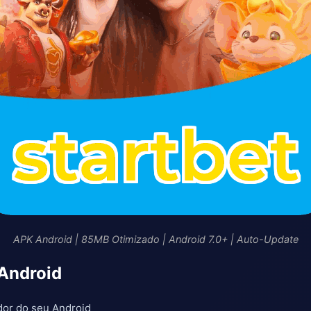
APK Android | 85MB Otimizado | Android 7.0+ | Auto-Update
Android
ador do seu Android