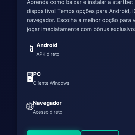
Aprenda como baixar e instalar a startbet
dispositivo! Temos opções para Android, i
navegador. Escolha a melhor opção para 
jogar imediatamente com bônus exclusivo
Android
📱
APK direto
PC
🖥️
Cliente Windows
Navegador
🌐
Acesso direto