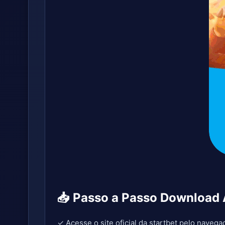
📥 Passo a Passo Download 
✓ Acesse o site oficial da startbet pelo naveg